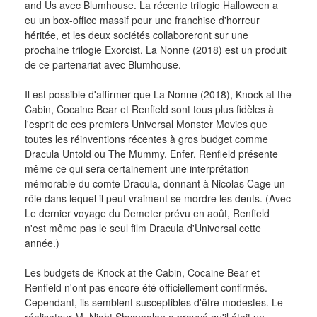
and Us avec Blumhouse. La récente trilogie Halloween a 
eu un box-office massif pour une franchise d'horreur 
héritée, et les deux sociétés collaboreront sur une 
prochaine trilogie Exorcist. La Nonne (2018) est un produit 
de ce partenariat avec Blumhouse.
Il est possible d'affirmer que La Nonne (2018), Knock at the 
Cabin, Cocaine Bear et Renfield sont tous plus fidèles à 
l'esprit de ces premiers Universal Monster Movies que 
toutes les réinventions récentes à gros budget comme 
Dracula Untold ou The Mummy. Enfer, Renfield présente 
même ce qui sera certainement une interprétation 
mémorable du comte Dracula, donnant à Nicolas Cage un 
rôle dans lequel il peut vraiment se mordre les dents. (Avec 
Le dernier voyage du Demeter prévu en août, Renfield 
n'est même pas le seul film Dracula d'Universal cette 
année.)
Les budgets de Knock at the Cabin, Cocaine Bear et 
Renfield n'ont pas encore été officiellement confirmés. 
Cependant, ils semblent susceptibles d'être modestes. Le 
réalisateur M. Night Shyamalan a prouvé qu'il était un 