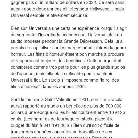
gagner plus d'un milliard de dollars en 2022. Ce sera sans 
aucun doute deux années difficiles pour Hollywood. , mais 
Universal semble relativement sécurisé.
Bien sûr, Universal a une certaine expérience lorsqu'il s'agit 
de surmonter l'incertitude économique. Universal était un 
studio modeste pendant la Grande Dépression. Cela lui a 
permis de capitaliser sur les marges bénéficiaires du genre 
horreur. Les films d'horreur étaient bon marché à produire 
et rapportaient toujours des bénéfices. Cette marge était 
considérée comme trop petite pour les plus grands studios 
de l'époque, mais elle était suffisante pour maintenir 
Universal à flot. Le studio s'imposera comme "le roi des 
films d'horreur" dans les années 1930.
Sorti le jour de la Saint-Valentin en 1931, son film Dracula 
aurait rapporté au studio un bénéfice de plus de 700 000 
dollars à une époque où les billets coûtaient entre 10 et 25 
cents. (Les horaires de tournage en studio placent le 
budget du film à 341 191,20 $.) Bien qu'il soit difficile de 
trouver des données concrètes au box-office de ces 
premières années, le succès combiné de Dracula et 