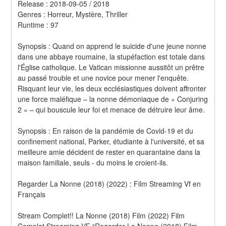
Release : 2018-09-05 / 2018 
Genres : Horreur, Mystère, Thriller 
Runtime : 97 
Synopsis : Quand on apprend le suicide d'une jeune nonne 
dans une abbaye roumaine, la stupéfaction est totale dans 
l'Église catholique. Le Vatican missionne aussitôt un prêtre 
au passé trouble et une novice pour mener l'enquête. 
Risquant leur vie, les deux ecclésiastiques doivent affronter 
une force maléfique – la nonne démoniaque de « Conjuring 
2 » – qui bouscule leur foi et menace de détruire leur âme. 
Synopsis : En raison de la pandémie de Covid-19 et du 
confinement national, Parker, étudiante à l'université, et sa 
meilleure amie décident de rester en quarantaine dans la 
maison familiale, seuls - du moins le croient-ils.
Regarder La Nonne (2018) (2022) : Film Streaming Vf en 
Français
Stream Complet!! La Nonne (2018) Film (2022) Film 
Complet Streaming VF “Regarder La Nonne (2018) Film 