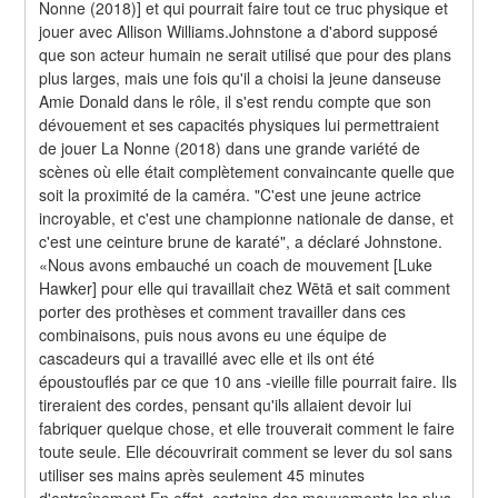
Nonne (2018)] et qui pourrait faire tout ce truc physique et 
jouer avec Allison Williams.Johnstone a d'abord supposé 
que son acteur humain ne serait utilisé que pour des plans 
plus larges, mais une fois qu'il a choisi la jeune danseuse 
Amie Donald dans le rôle, il s'est rendu compte que son 
dévouement et ses capacités physiques lui permettraient 
de jouer La Nonne (2018) dans une grande variété de 
scènes où elle était complètement convaincante quelle que 
soit la proximité de la caméra. "C'est une jeune actrice 
incroyable, et c'est une championne nationale de danse, et 
c'est une ceinture brune de karaté", a déclaré Johnstone. 
«Nous avons embauché un coach de mouvement [Luke 
Hawker] pour elle qui travaillait chez Wētā et sait comment 
porter des prothèses et comment travailler dans ces 
combinaisons, puis nous avons eu une équipe de 
cascadeurs qui a travaillé avec elle et ils ont été 
époustouflés par ce que 10 ans -vieille fille pourrait faire. Ils 
tireraient des cordes, pensant qu'ils allaient devoir lui 
fabriquer quelque chose, et elle trouverait comment le faire 
toute seule. Elle découvrirait comment se lever du sol sans 
utiliser ses mains après seulement 45 minutes 
d'entraînement.En effet, certains des mouvements les plus 