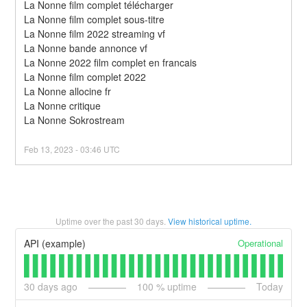
La Nonne film complet télécharger
La Nonne film complet sous-titre
La Nonne film 2022 streaming vf
La Nonne bande annonce vf
La Nonne 2022 film complet en francais
La Nonne film complet 2022
La Nonne allocine fr
La Nonne critique
La Nonne Sokrostream
Feb
13
,
2023
-
03:46
UTC
Uptime over the past
30
days.
View historical uptime.
Operational
API (example)
30
days ago
100
% uptime
Today