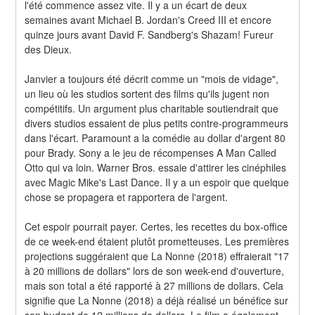
l'été commence assez vite. Il y a un écart de deux 
semaines avant Michael B. Jordan's Creed III et encore 
quinze jours avant David F. Sandberg's Shazam! Fureur 
des Dieux.
Janvier a toujours été décrit comme un "mois de vidage", 
un lieu où les studios sortent des films qu'ils jugent non 
compétitifs. Un argument plus charitable soutiendrait que 
divers studios essaient de plus petits contre-programmeurs 
dans l'écart. Paramount a la comédie au dollar d'argent 80 
pour Brady. Sony a le jeu de récompenses A Man Called 
Otto qui va loin. Warner Bros. essaie d'attirer les cinéphiles 
avec Magic Mike's Last Dance. Il y a un espoir que quelque 
chose se propagera et rapportera de l'argent.
Cet espoir pourrait payer. Certes, les recettes du box-office 
de ce week-end étaient plutôt prometteuses. Les premières 
projections suggéraient que La Nonne (2018) effraierait "17 
à 20 millions de dollars" lors de son week-end d'ouverture, 
mais son total a été rapporté à 27 millions de dollars. Cela 
signifie que La Nonne (2018) a déjà réalisé un bénéfice sur 
son budget de 12 millions de dollars. Le film a également 